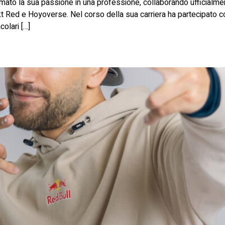
mato la sua passione in una professione, collaborando ufficialme
Red e Hoyoverse. Nel corso della sua carriera ha partecipato com
colari […]