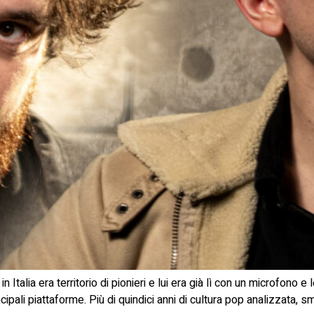
alia era territorio di pionieri e lui era già lì con un microfono e l
rincipali piattaforme. Più di quindici anni di cultura pop analizzata,