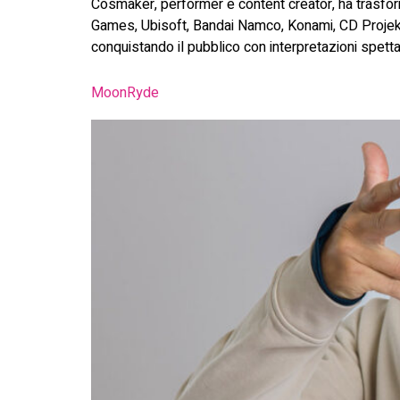
Cosmaker, performer e content creator, ha trasfor
Games, Ubisoft, Bandai Namco, Konami, CD Projekt 
conquistando il pubblico con interpretazioni spetta
MoonRyde