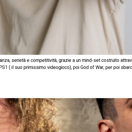
za, serietà e competitività, grazie a un mind-set costruito attra
r PS1 ( il suo primissimo videogioco), poi God of War, per poi sb